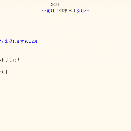
30
31
<<前月
2026年08月
次月>>
品します (03/20)
されました！
ぶり】
】