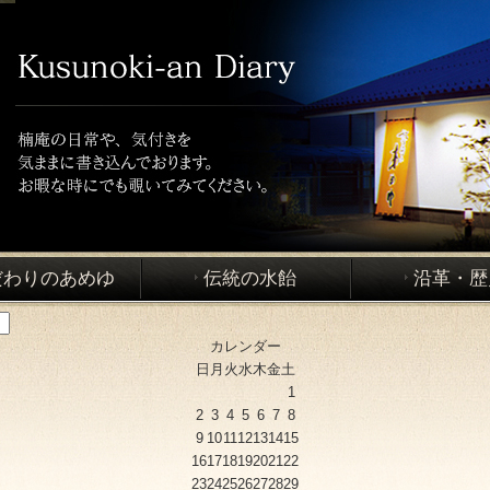
だわりのあめゆ
伝統の水飴
沿革・歴
カレンダー
日
月
火
水
木
金
土
1
2
3
4
5
6
7
8
9
10
11
12
13
14
15
16
17
18
19
20
21
22
23
24
25
26
27
28
29