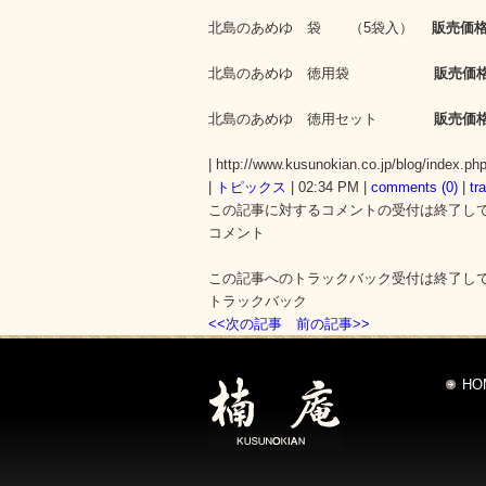
北島のあめゆ 袋 （5袋入）
販売価格
北島のあめゆ 徳用袋
販売価格
北島のあめゆ 徳用セット
販売価格
| http://www.kusunokian.co.jp/blog/index.ph
|
トピックス
| 02:34 PM |
comments (0)
|
tr
この記事に対するコメントの受付は終了し
コメント
この記事へのトラックバック受付は終了し
トラックバック
<<次の記事
前の記事>>
HO