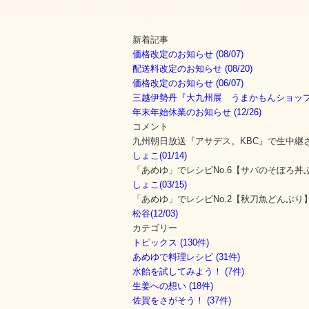
新着記事
価格改定のお知らせ (08/07)
配送料改定のお知らせ (08/20)
価格改定のお知らせ (06/07)
三越伊勢丹『大九州展 うまかもんショップ』出
年末年始休業のお知らせ (12/26)
コメント
九州朝日放送『アサデス。KBC』で生中継
しょこ(01/14)
「あめゆ」でレシピNo.6【サバのそぼろ丼
しょこ(03/15)
「あめゆ」でレシピNo.2【秋刀魚どんぶり
松谷(12/03)
カテゴリー
トピックス (130件)
あめゆで料理レシピ (31件)
水飴を試してみよう！ (7件)
生姜への想い (18件)
佐賀をさがそう！ (37件)