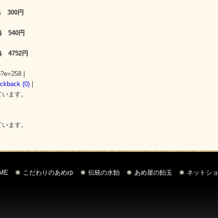
 300円
 540円
 4752円
p?e=258 |
ackback (0)
|
ています。
ています。
ME
こだわりのあめゆ
伝統の水飴
あめ屋の飴玉
ネットシ