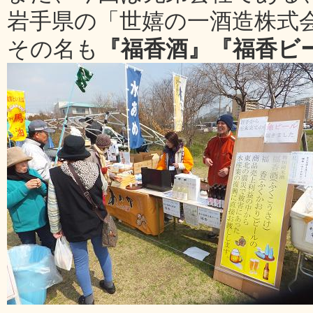
岩手県の「世嬉の一酒造株式
その名も
『福香酒』『福香ビ